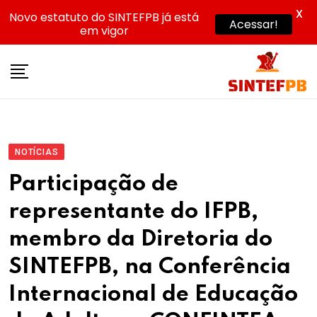
X
Novo estatuto do SINTEFPB já está
Acessar!
em vigor
Skip
to
content
NOTÍCIAS
Participação de
representante do IFPB,
membro da Diretoria do
SINTEFPB, na Conferência
Internacional de Educação