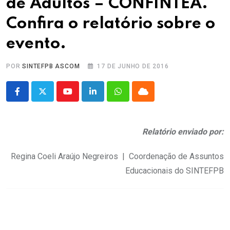
de Adultos – CONFINTEA.
Confira o relatório sobre o
evento.
POR
SINTEFPB ASCOM
17 DE JUNHO DE 2016
Youtube
LinkedIn
Whatsapp
Cloud
Relatório enviado por:
Regina Coeli Araújo Negreiros | Coordenação de Assuntos
Educacionais do SINTEFPB