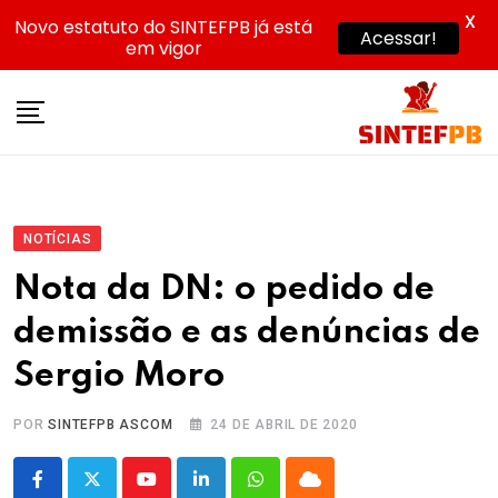
X
Novo estatuto do SINTEFPB já está
Acessar!
em vigor
Skip
to
content
NOTÍCIAS
Nota da DN: o pedido de
demissão e as denúncias de
Sergio Moro
POR
SINTEFPB ASCOM
24 DE ABRIL DE 2020
Youtube
LinkedIn
Whatsapp
Cloud