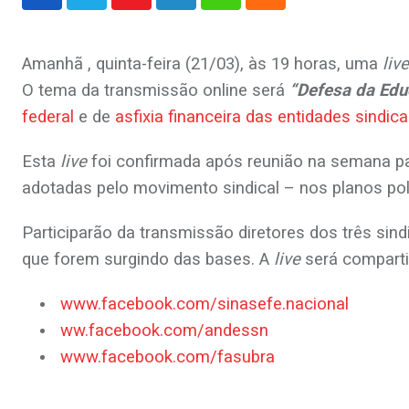
Youtube
LinkedIn
Whatsapp
Cloud
Amanhã , quinta-feira (21/03), às 19 horas, uma
live
O tema da transmissão online será
“Defesa da Edu
federal
e de
asfixia financeira das entidades sindica
Esta
live
foi confirmada após reunião na semana pa
adotadas pelo movimento sindical – nos planos polí
Participarão da transmissão diretores dos três si
que forem surgindo das bases. A
live
será comparti
www.facebook.com/sinasefe.nacional
ww.facebook.com/andessn
www.facebook.com/fasubra
.