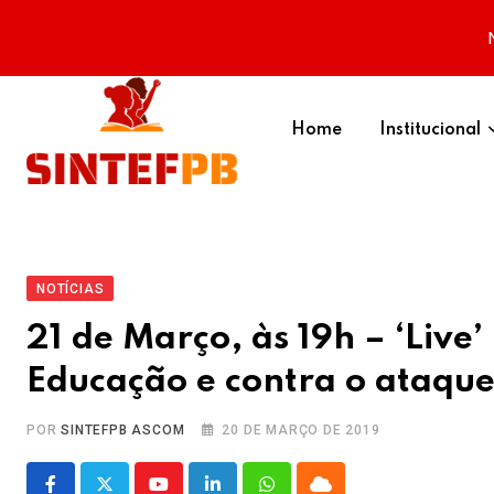
Skip
to
Home
Institucional
content
NOTÍCIAS
21 de Março, às 19h – ‘Liv
Educação e contra o ataque
POR
SINTEFPB ASCOM
20 DE MARÇO DE 2019