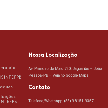
RE
Nossa Localização
embleia
Av. Primeiro de Maio 720, Jaguaribe – João
Pessoa-PB –
Veja no Google Maps
SINTEFPB
Contato
taques
leições
Telefone/WhatsApp:
(83) 9.8151-9357
INTEFPB