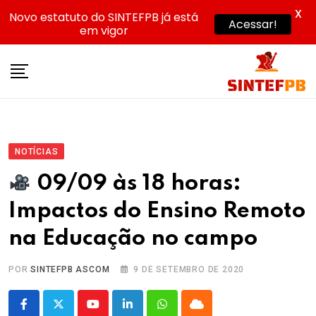
X
Novo estatuto do SINTEFPB já está
Acessar!
em vigor
Skip
to
content
NOTÍCIAS
09/09 às 18 horas:
Impactos do Ensino Remoto
na Educação no campo
POR
SINTEFPB ASCOM
9 DE SETEMBRO DE 2020
Youtube
LinkedIn
Whatsapp
Cloud