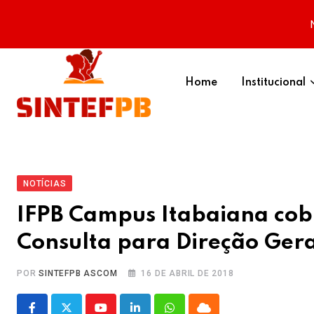
Skip
to
Home
Institucional
content
NOTÍCIAS
IFPB Campus Itabaiana cobr
Consulta para Direção Gera
POR
SINTEFPB ASCOM
16 DE ABRIL DE 2018