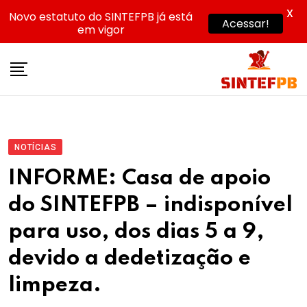
X
Novo estatuto do SINTEFPB já está
Acessar!
em vigor
Skip
to
content
NOTÍCIAS
INFORME: Casa de apoio
do SINTEFPB – indisponível
para uso, dos dias 5 a 9,
devido a dedetização e
limpeza.