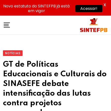
X
Novo estatuto do SINTEFPB já está
Acessar!
em vigor
Skip
to
content
NOTÍCIAS
GT de Políticas
Educacionais e Culturais do
SINASEFE debate
intensificação das lutas
contra projetos