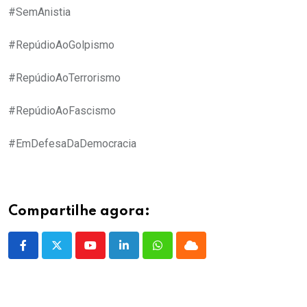
#SemAnistia
#RepúdioAoGolpismo
#RepúdioAoTerrorismo
#RepúdioAoFascismo
#EmDefesaDaDemocracia
Compartilhe agora:
Youtube
LinkedIn
Whatsapp
Cloud