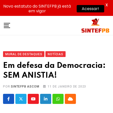
X
Novo estatuto do SINTEFPB já está
Acessar!
em vigor
Skip
to
content
MURAL DE DESTAQUES
NOTÍCIAS
Em defesa da Democracia:
SEM ANISTIA!
POR
SINTEFPB ASCOM
11 DE JANEIRO DE 2023
Youtube
LinkedIn
Whatsapp
Cloud