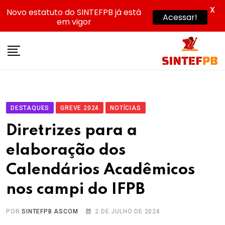
X
Novo estatuto do SINTEFPB já está
Acessar!
em vigor
Skip
to
content
DESTAQUES
GREVE 2024
NOTÍCIAS
Diretrizes para a
elaboração dos
Calendários Acadêmicos
nos campi do IFPB
POR
SINTEFPB ASCOM
2 DE JULHO DE 2024