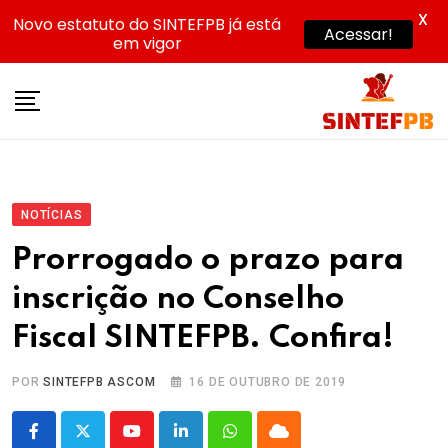
X
Novo estatuto do SINTEFPB já está
Acessar!
em vigor
Skip
to
content
NOTÍCIAS
Prorrogado o prazo para
inscrição no Conselho
Fiscal SINTEFPB. Confira!
POR
SINTEFPB ASCOM
16 DE OUTUBRO DE 2019
Youtube
LinkedIn
Whatsapp
Cloud