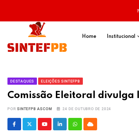
Skip
to
Home
Institucional
content
DESTAQUES
ELEIÇÕES SINTEFPB
Comissão Eleitoral divulga 
POR
SINTEFPB ASCOM
24 DE OUTUBRO DE 2024
Youtube
LinkedIn
Whatsapp
Cloud