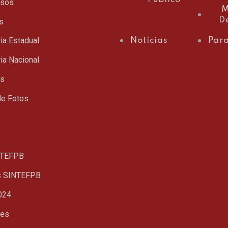
ssos
M
D
s
ia Estadual
Notícias
Para
ia Nacional
ts
de Fotos
TEFPB
s SINTEFPB
024
ues