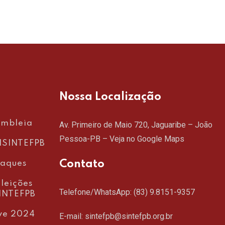
Nossa Localização
embleia
Av. Primeiro de Maio 720, Jaguaribe – João
Pessoa-PB –
Veja no Google Maps
SINTEFPB
Contato
taques
leições
Telefone/WhatsApp:
(83) 9.8151-9357
INTEFPB
ve 2024
E-mail: sintefpb@sintefpb.org.br