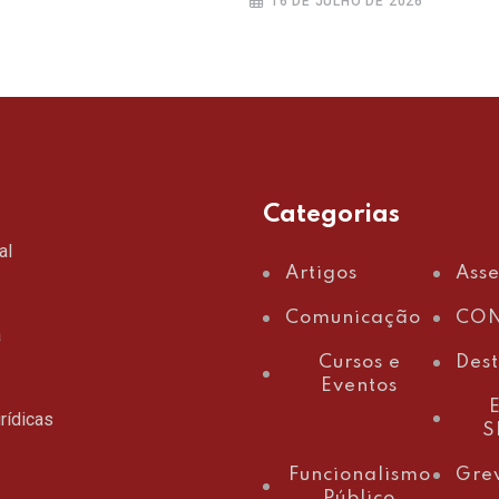
16 DE JULHO DE 2026
Categorias
al
Artigos
Ass
Comunicação
CON
a
Cursos e
Des
Eventos
E
rídicas
S
Funcionalismo
Gre
Público