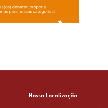
DE
RE
Nossa Localização