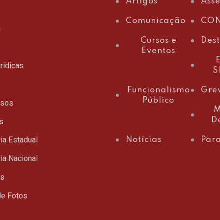
Artigos
Ass
Comunicação
CON
a
Cursos e
Des
Eventos
E
rídicas
S
Funcionalismo
Gre
Público
ssos
M
D
s
ia Estadual
Notícias
Para
ia Nacional
ts
de Fotos