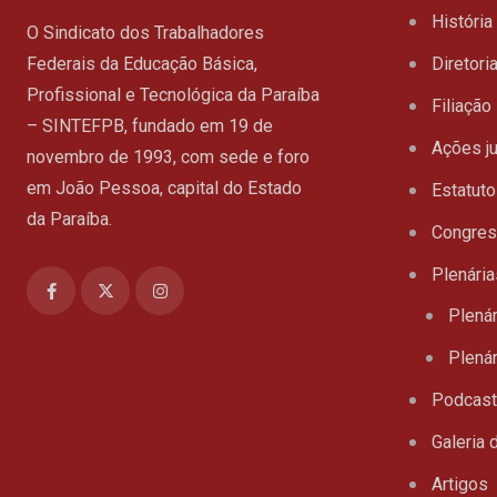
História
O Sindicato dos Trabalhadores
Federais da Educação Básica,
Diretori
Profissional e Tecnológica da Paraíba
Filiação
– SINTEFPB, fundado em 19 de
Ações ju
novembro de 1993, com sede e foro
em João Pessoa, capital do Estado
Estatuto
da Paraíba.
Congre
Plenária
Plenár
Plenár
Podcas
Galeria 
Artigos