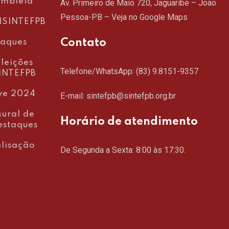
embleia
Av. Primeiro de Maio 720, Jaguaribe – João
Pessoa-PB –
Veja no Google Maps
SINTEFPB
Contato
taques
leições
Telefone/WhatsApp:
(83) 9.8151-9357
INTEFPB
ve 2024
E-mail: sintefpb@sintefpb.org.br
ural de
Horário de atendimento
estaques
lisação
De Segunda a Sexta: 8:00 às 17:30.