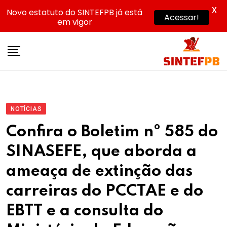
X
Novo estatuto do SINTEFPB já está
Acessar!
em vigor
Skip
to
content
NOTÍCIAS
Confira o Boletim nº 585 do
SINASEFE, que aborda a
ameaça de extinção das
carreiras do PCCTAE e do
EBTT e a consulta do