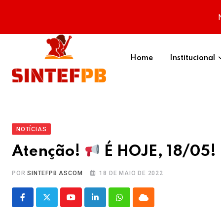
Skip
to
Home
Institucional
content
NOTÍCIAS
Atenção!
É HOJE, 18/05! 
POR
SINTEFPB ASCOM
18 DE MAIO DE 2022
Youtube
LinkedIn
Whatsapp
Cloud