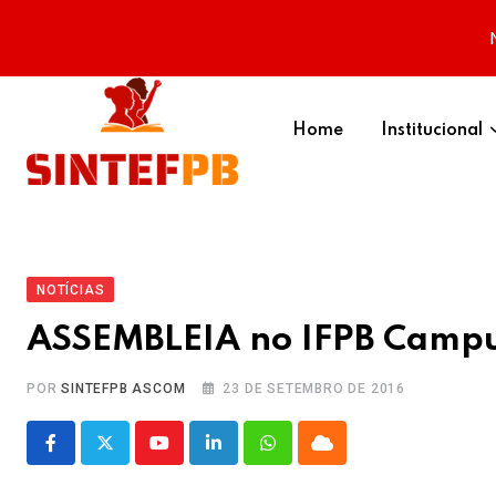
Skip
to
Home
Institucional
content
NOTÍCIAS
ASSEMBLEIA no IFPB Campus
POR
SINTEFPB ASCOM
23 DE SETEMBRO DE 2016
Youtube
LinkedIn
Whatsapp
Cloud