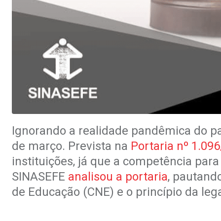
Ignorando a realidade pandêmica do pa
de março. Prevista na
Portaria nº 1.09
instituições, já que a competência par
SINASEFE
analisou a portaria
, pautand
de Educação (CNE) e o princípio da leg