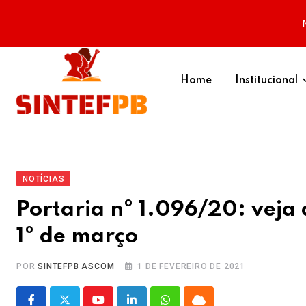
Skip
to
Home
Institucional
content
NOTÍCIAS
Portaria nº 1.096/20: veja
1º de março
POR
SINTEFPB ASCOM
1 DE FEVEREIRO DE 2021