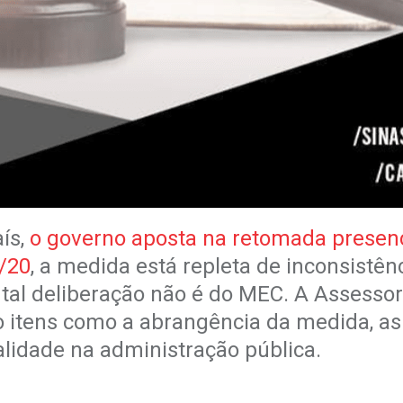
ís,
o governo aposta na retomada presenc
6/20
, a medida está repleta de inconsistên
a tal deliberação não é do MEC. A Assessor
o itens como a abrangência da medida, a
alidade na administração pública.