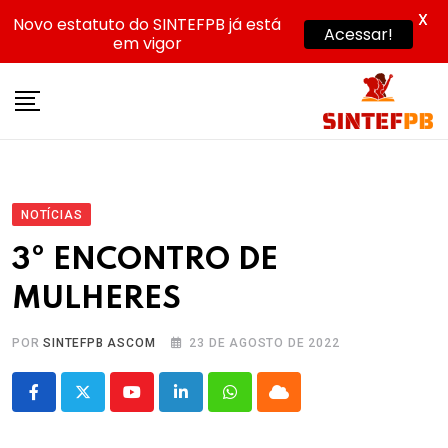
X
Novo estatuto do SINTEFPB já está
Acessar!
em vigor
Skip
to
content
NOTÍCIAS
3º ENCONTRO DE
MULHERES
POR
SINTEFPB ASCOM
23 DE AGOSTO DE 2022
Youtube
LinkedIn
Whatsapp
Cloud