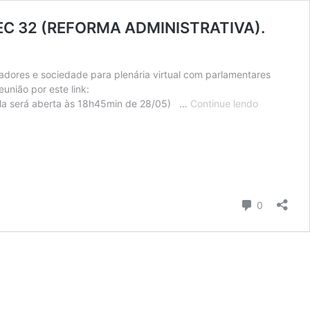
a PEC 32 (REFORMA ADMINISTRATIVA).
adores e sociedade para plenária virtual com parlamentares
eunião por este link:
28/05
 será aberta às 18h45min de 28/05) …
Continue lendo
às
19h:
vamos
discutir
com
os(as)
Comentári
parlamenta
0
paraibanos
sobre
a
PEC
32
(REFORMA
ADMINISTR