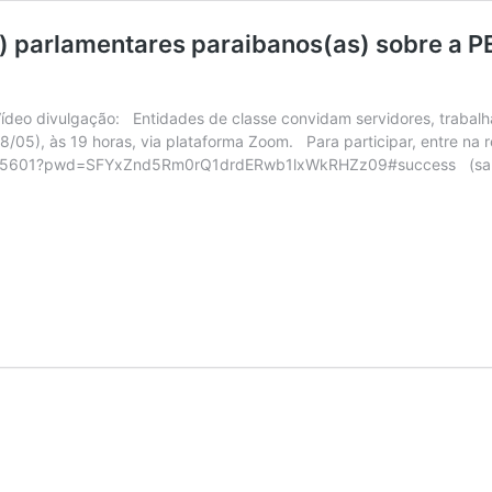
as) parlamentares paraibanos(as) sobre 
Vídeo divulgação: Entidades de classe convidam servidores, trabalh
8/05), às 19 horas, via plataforma Zoom. Para participar, entre na r
925601?pwd=SFYxZnd5Rm0rQ1drdERwb1lxWkRHZz09#success (sala