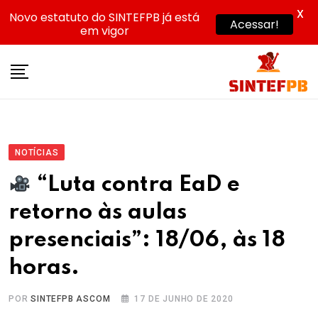
X
Novo estatuto do SINTEFPB já está
Acessar!
em vigor
Skip
to
content
NOTÍCIAS
“Luta contra EaD e
retorno às aulas
presenciais”: 18/06, às 18
horas.
POR
SINTEFPB ASCOM
17 DE JUNHO DE 2020